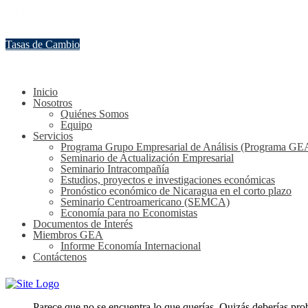
Llámanos: (+505) 2270-0385
Email: copades@copades-nic.com
Blog Dr. Néstor Avendaño
Tasas de Cambio
Inicio
Nosotros
Quiénes Somos
Equipo
Servicios
Programa Grupo Empresarial de Análisis (Programa GE
Seminario de Actualización Empresarial
Seminario Intracompañía
Estudios, proyectos e investigaciones económicas
Pronóstico económico de Nicaragua en el corto plazo
Seminario Centroamericano (SEMCA)
Economía para no Economistas
Documentos de Interés
Miembros GEA
Informe Economía Internacional
Contáctenos
Parece que no se encuentra lo que querías. Quizás deberías prob