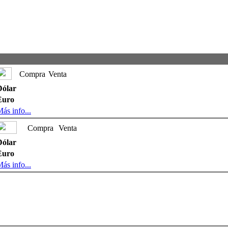
Compra
Venta
Dólar
Euro
ás info...
Compra
Venta
Dólar
Euro
ás info...