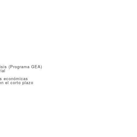
isis (Programa GEA)
ial
es económicas
n el corto plazo
)