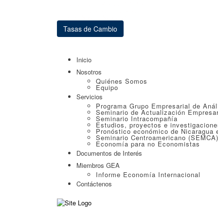
Llámanos: (+505) 2270-0385
Email: copades@copades-nic.com
Blog Dr. Néstor Avendaño
Tasas de Cambio
Inicio
Nosotros
Quiénes Somos
Equipo
Servicios
Programa Grupo Empresarial de Anál
Seminario de Actualización Empresar
Seminario Intracompañía
Estudios, proyectos e investigacion
Pronóstico económico de Nicaragua e
Seminario Centroamericano (SEMCA
Economía para no Economistas
Documentos de Interés
Miembros GEA
Informe Economía Internacional
Contáctenos