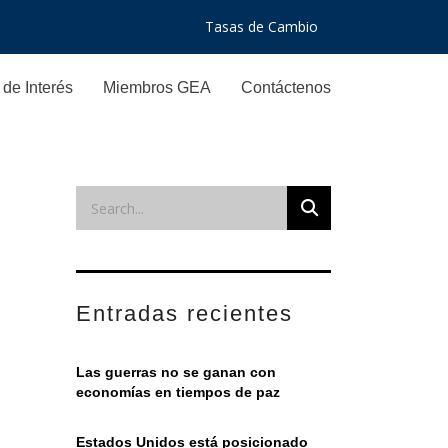
 Dr. Néstor Avendaño
Tasas de Cambio
de Interés
Miembros GEA
Contáctenos
Entradas recientes
Las guerras no se ganan con
economías en tiempos de paz
Estados Unidos está posicionado