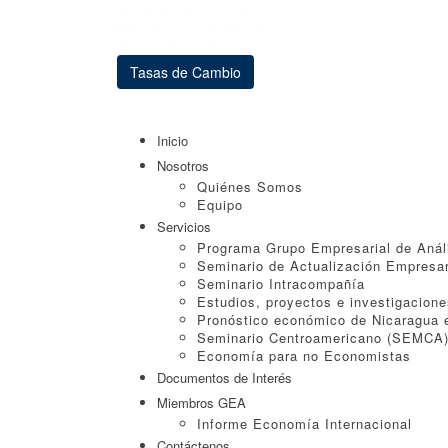
Llámanos: (+505) 2270-0385
Email: copades@copades-nic.com
Blog Dr. Néstor Avendaño
Tasas de Cambio
Inicio
Nosotros
Quiénes Somos
Equipo
Servicios
Programa Grupo Empresarial de Anál
Seminario de Actualización Empresar
Seminario Intracompañía
Estudios, proyectos e investigacion
Pronóstico económico de Nicaragua e
Seminario Centroamericano (SEMCA
Economía para no Economistas
Documentos de Interés
Miembros GEA
Informe Economía Internacional
Contáctenos