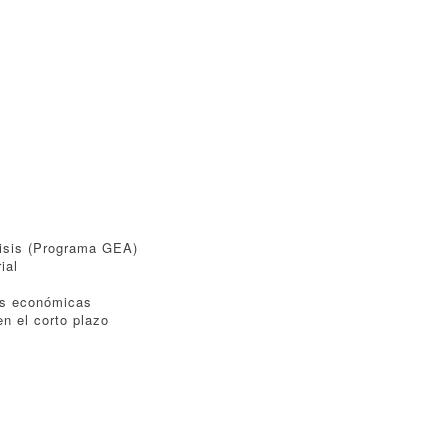
isis (Programa GEA)
ial
es económicas
n el corto plazo
)