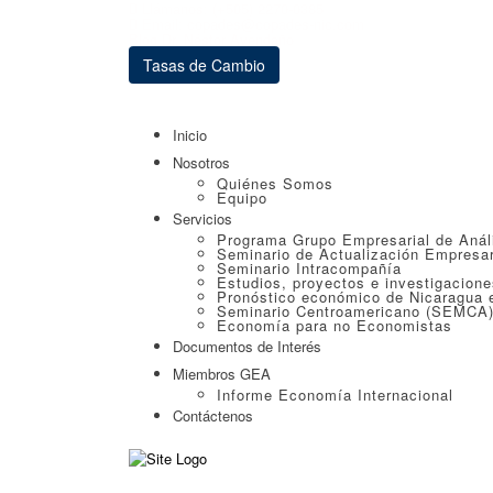
Llámanos: (+505) 2270-0385
Email: copades@copades-nic.com
Blog Dr. Néstor Avendaño
Tasas de Cambio
Inicio
Nosotros
Quiénes Somos
Equipo
Servicios
Programa Grupo Empresarial de Anál
Seminario de Actualización Empresar
Seminario Intracompañía
Estudios, proyectos e investigacion
Pronóstico económico de Nicaragua e
Seminario Centroamericano (SEMCA
Economía para no Economistas
Documentos de Interés
Miembros GEA
Informe Economía Internacional
Contáctenos