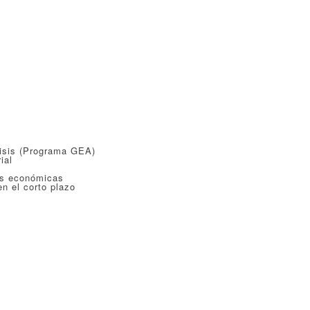
isis (Programa GEA)
ial
es económicas
n el corto plazo
)