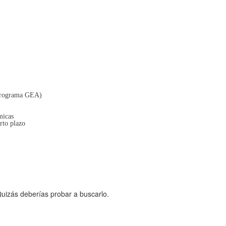
(Programa GEA)
micas
rto plazo
uizás deberías probar a buscarlo.