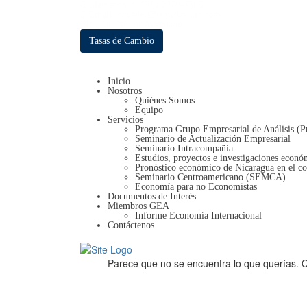
Llámanos: (+505) 2270-0385
Email: copades@copades-nic.com
Blog Dr. Néstor Avendaño
Tasas de Cambio
Inicio
Nosotros
Quiénes Somos
Equipo
Servicios
Programa Grupo Empresarial de Análisis 
Seminario de Actualización Empresarial
Seminario Intracompañía
Estudios, proyectos e investigaciones econó
Pronóstico económico de Nicaragua en el co
Seminario Centroamericano (SEMCA)
Economía para no Economistas
Documentos de Interés
Miembros GEA
Informe Economía Internacional
Contáctenos
Parece que no se encuentra lo que querías. Q