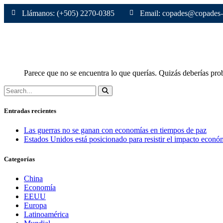
Llámanos: (+505) 2270-0385
Email: copades@copades-
Parece que no se encuentra lo que querías. Quizás deberías prob
Entradas recientes
Las guerras no se ganan con economías en tiempos de paz
Estados Unidos está posicionado para resistir el impacto económ
Categorías
China
Economía
EEUU
Europa
Latinoamérica