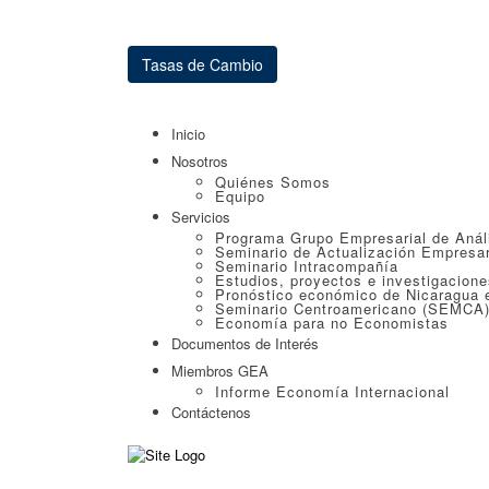
Llámanos: (+505) 2270-0385
Email: copades@copades-nic.com
Blog Dr. Néstor Avendaño
Tasas de Cambio
Inicio
Nosotros
Quiénes Somos
Equipo
Servicios
Programa Grupo Empresarial de Anál
Seminario de Actualización Empresar
Seminario Intracompañía
Estudios, proyectos e investigacion
Pronóstico económico de Nicaragua e
Seminario Centroamericano (SEMCA
Economía para no Economistas
Documentos de Interés
Miembros GEA
Informe Economía Internacional
Contáctenos