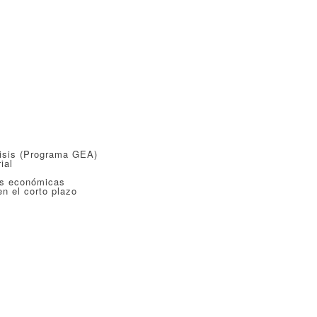
isis (Programa GEA)
ial
es económicas
n el corto plazo
)