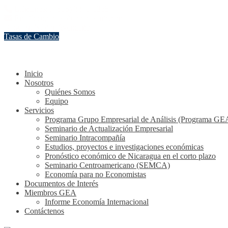
Llámanos: (+505) 2270-0385
Email: copades@copades-nic.com
Blog Dr. Néstor Avendaño
Tasas de Cambio
Inicio
Nosotros
Quiénes Somos
Equipo
Servicios
Programa Grupo Empresarial de Análisis (Programa GE
Seminario de Actualización Empresarial
Seminario Intracompañía
Estudios, proyectos e investigaciones económicas
Pronóstico económico de Nicaragua en el corto plazo
Seminario Centroamericano (SEMCA)
Economía para no Economistas
Documentos de Interés
Miembros GEA
Informe Economía Internacional
Contáctenos